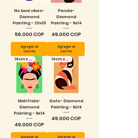
No bad vibes-
Panda-
Diamond
Diamond
Painting - 20x15
Painting - 9x14
Precio
Precio
56.000 COP
49.000 COP
Agregar al
Agregar al
carrito
carrito
14cm x 9cm
14cm x 9cm
Midi Frida-
Gato- Diamond
Diamond
Painting - 9x14
Painting - 9x14
Precio
49.000 COP
Precio
49.000 COP
Agregar al
Agregar al