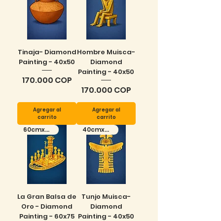
Tinaja- Diamond
Hombre Muisca-
Painting - 40x50
Diamond
Painting - 40x50
Precio
170.000 COP
Precio
170.000 COP
Agregar al
Agregar al
carrito
carrito
60cmx75cm
40cmx50cm
La Gran Balsa de
Tunjo Muisca-
Oro - Diamond
Diamond
Painting - 60x75
Painting - 40x50