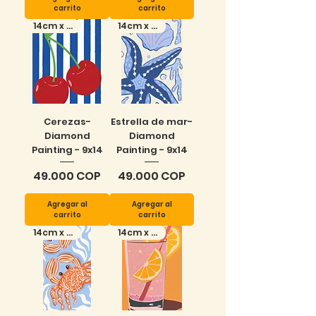
carrito
carrito
14cm x 9cm
14cm x 9cm
Cerezas-
Estrella de mar-
Diamond
Diamond
Painting - 9x14
Painting - 9x14
Precio
Precio
49.000 COP
49.000 COP
Agregar al
Agregar al
carrito
carrito
14cm x 9cm
14cm x 9cm