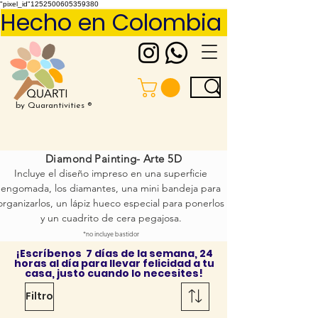
"pixel_id"1252500605359380
Hecho en Colombia     Pídelo 
by Quarantivities ®
Diamond Pai
nting-
Arte 5D
Incluye el diseño impreso en una superficie
engomada, los diamantes, una mini bandeja para
organizarlos,
un lápiz hueco especial para ponerlos
y un cuadrito de cera pegajosa.
*no incluye bastidor
¡Escríbenos 7 días de la semana, 24
horas al día para llevar felicidad a tu
casa, justo cuando lo necesites!
Filtro