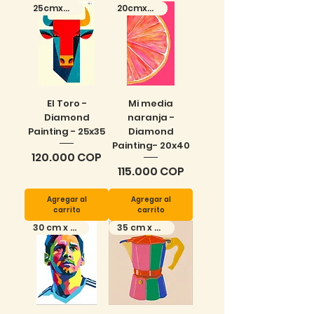
25cmx35cm
20cmx40cm
El Toro -
Mi media
Diamond
naranja -
Painting - 25x35
Diamond
Painting- 20x40
Precio
120.000 COP
Precio
115.000 COP
Agregar al
Agregar al
carrito
carrito
30 cm x 40cm
35 cm x 35 cm