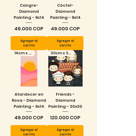
Cangre-
Cóctel-
Diamond
Diamond
Painting - 9x14
Painting - 9x14
Precio
Precio
49.000 COP
49.000 COP
Agregar al
Agregar al
carrito
carrito
14cm x 9cm
30cm x 30 cm
Atardecer en
Friends -
Rosa - Diamond
Diamond
Painting - 9x14
Painting - 30x30
Precio
Precio
49.000 COP
120.000 COP
Agregar al
Agregar al
carrito
carrito