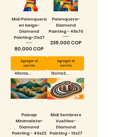
Midi Palenquera
Palenquera-
en beige-
Diamond
Diamond
Painting - 45x70
Painting-21x27
Precio
235.000 COP
Precio
80.000 COP
Agregar al
Agregar al
carrito
carrito
40cmx22cm
13cmx27cm
Paisaje
Midi Sombrero
Minimalista-
Vueltiao-
Diamond
Diamond
Painting - 40x22
Painting - 13x27