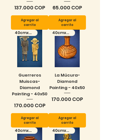
Precio
Precio
137.000 COP
65.000 COP
Agregar al
Agregar al
carrito
carrito
40cmx50cm
40cmx50cm
Guerreros
La Múcura-
Muiscas-
Diamond
Diamond
Painting - 40x50
Painting - 40x50
Precio
170.000 COP
Precio
170.000 COP
Agregar al
Agregar al
carrito
carrito
40cmx50cm
40cmx50cm