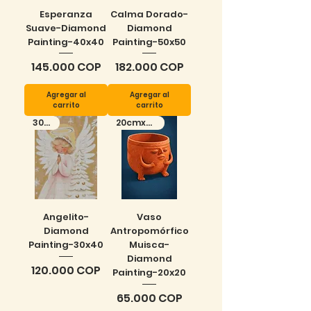
Esperanza
Calma Dorado-
Suave-Diamond
Diamond
Painting-40x40
Painting-50x50
Precio
Precio
145.000 COP
182.000 COP
Agregar al
Agregar al
carrito
carrito
30x40
20cmx20cm
Angelito-
Vaso
Diamond
Antropomórfico
Painting-30x40
Muisca-
Diamond
Precio
120.000 COP
Painting-20x20
Precio
65.000 COP