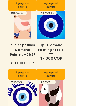
Agregar al
Agregar al
carrito
carrito
21cmx27cm
14cm x 14cm
Pollo en patines-
Ojo- Diamond
Diamond
Painting - 14x14
Painting - 21x27
Precio
47.000 COP
Precio
80.000 COP
Agregar al
Agregar al
carrito
carrito
20cm x 15cm
14cm x 9cm