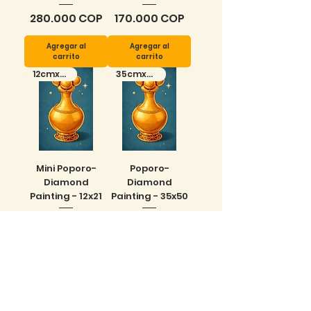
Precio
Precio
280.000 COP
170.000 COP
Agregar al
Agregar al
carrito
carrito
12cmx21cm
35cmx50cm
Mini Poporo-
Poporo-
Diamond
Diamond
Painting - 12x21
Painting - 35x50
Precio
Precio
65.000 COP
165.000 COP
Agregar al
Agregar al
carrito
carrito
30cmx40cm
35cmx40cm