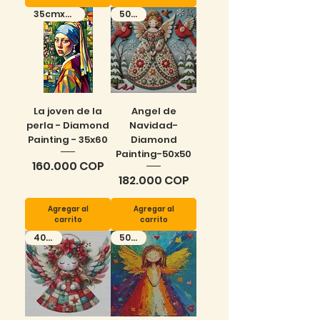
35cmx60cm
50x50
La joven de la
Angel de
perla - Diamond
Navidad-
Painting - 35x60
Diamond
Painting-50x50
Precio
160.000 COP
Precio
182.000 COP
Agregar al
Agregar al
carrito
carrito
40x40
50x50