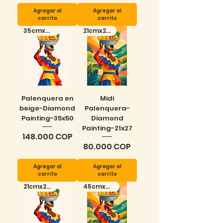
Agregar al
Agregar al
carrito
carrito
35cmx50cm
21cmx27cm
Palenquera en
Midi
beige-Diamond
Palenquera-
Painting-35x50
Diamond
Painting-21x27
Precio
148.000 COP
Precio
80.000 COP
Agregar al
Agregar al
carrito
carrito
21cmx27cm
45cmx70cm