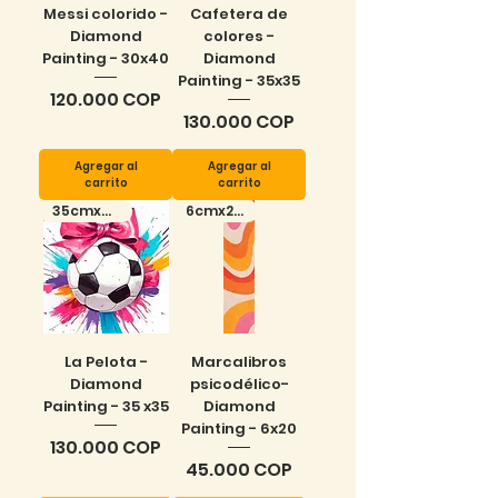
Messi colorido -
Cafetera de
Diamond
colores -
Painting - 30x40
Diamond
Painting - 35x35
Precio
120.000 COP
Precio
130.000 COP
Agregar al
Agregar al
carrito
carrito
35cmx35cm
6cmx20cm
La Pelota -
Marcalibros
Diamond
psicodélico-
Painting - 35 x35
Diamond
Painting - 6x20
Precio
130.000 COP
Precio
45.000 COP