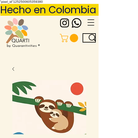
"pixel_id"1252500605359380
Hecho en Colombia     Pídelo 
by Quarantivities ®