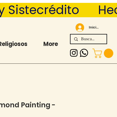
Sistecrédito      
Iniciar sesión
Religiosos
More
mond Painting -