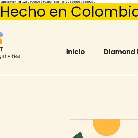
"application_id"1252500605359380 "pixel_id"1252500605359380
Hecho en Colombia   
Inicio
Diamond 
ntivities
®