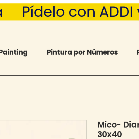
  Pídelo con ADDI y 
Painting
Pintura por Números
Mico- Dia
30x40