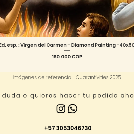
Ed. esp. : Virgen del Carmen - Diamond Painting -40x5
Vista rápida
Precio
160.000 COP
Imágenes de referencia - Quarantivities 2025
a duda o quieres hacer tu pedido ah
+57 3053046730