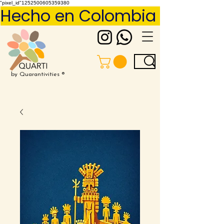
"pixel_id"1252500605359380
Hecho en Colombia     Pídelo 
by Quarantivities ®