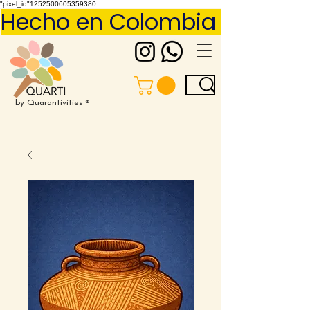
"pixel_id"1252500605359380
Hecho en Colombia     Pídelo 
by Quarantivities ®