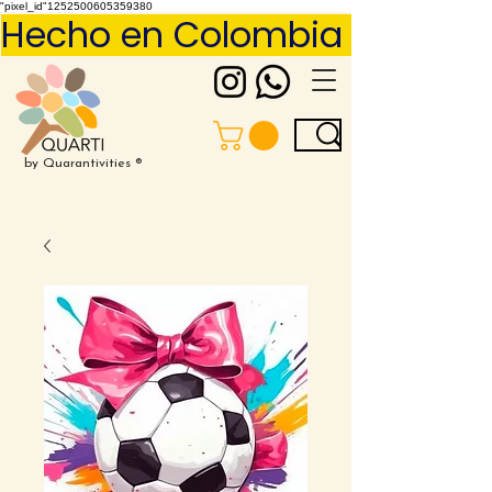
"pixel_id"1252500605359380
Hecho en Colombia     Pídelo 
by Quarantivities ®