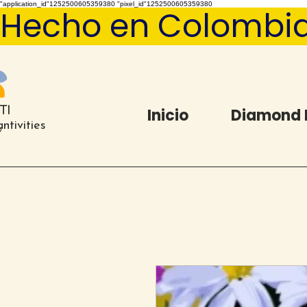
"application_id"1252500605359380 "pixel_id"1252500605359380
Hecho en Colombia   
Inicio
Diamond 
ntivities
®