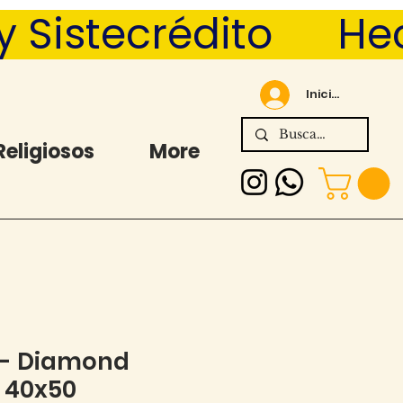
Sistecrédito      
Iniciar sesión
Religiosos
More
 - Diamond
- 40x50