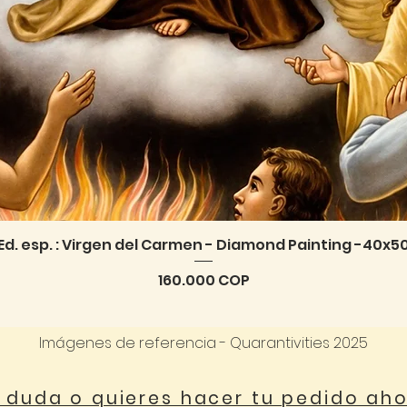
Ed. esp. : Virgen del Carmen - Diamond Painting -40x5
Vista rápida
Precio
160.000 COP
Imágenes de referencia - Quarantivities 2025
a duda o quieres hacer tu pedido ah