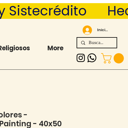
Sistecrédito      
Iniciar sesión
Religiosos
More
olores -
ainting - 40x50