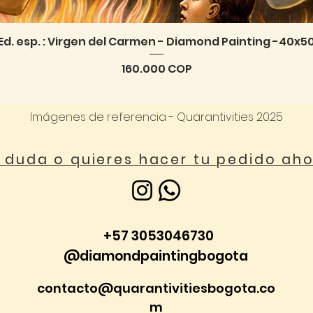
Ed. esp. : Virgen del Carmen - Diamond Painting -40x5
Vista rápida
Precio
160.000 COP
Imágenes de referencia - Quarantivities 2025
a duda o quieres hacer tu pedido ah
+57 3053046730
@diamondpaintingbogota
contacto@quarantivitiesbogota.co
m