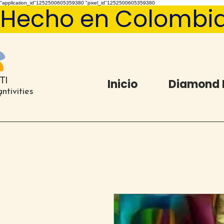
"application_id"1252500605359380 "pixel_id"1252500605359380
Hecho en Colombia   
Inicio
Diamond 
ntivities
®