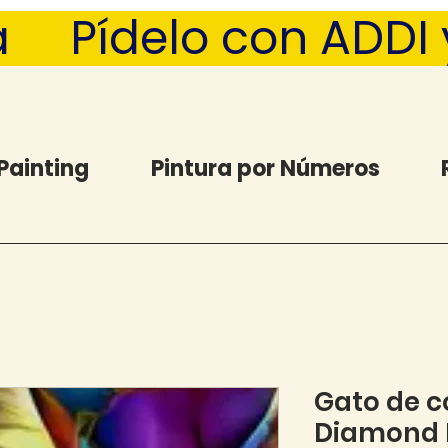
  Pídelo con ADDI y 
Painting
Pintura por Números
Gato de c
Diamond P