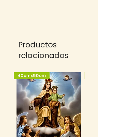
Productos
relacionados
40cmx50cm
25cmx35cm