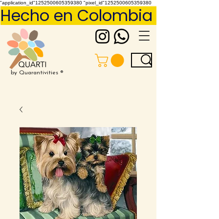
"application_id"1252500605359380 "pixel_id"1252500605359380
Hecho en Colombia     Pídelo 
by Quarantivities ®