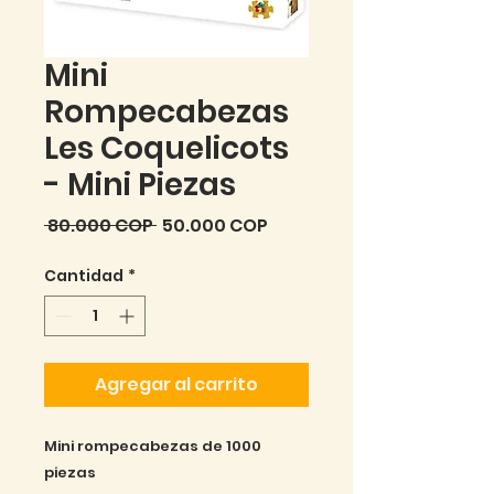
Mini
Rompecabezas
Les Coquelicots
- Mini Piezas
Precio
Precio
 80.000 COP 
50.000 COP
de
Cantidad
*
oferta
Agregar al carrito
Mini rompecabezas de 1000
piezas