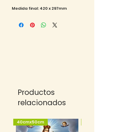
Medida final: 420 x 297mm
Productos
relacionados
40cmx50cm
25cmx35cm