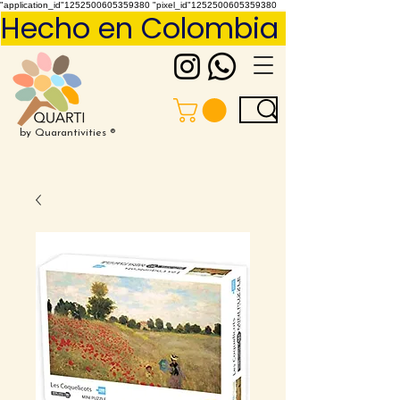
"application_id"1252500605359380 "pixel_id"1252500605359380
Hecho en Colombia     Pídelo 
by Quarantivities ®