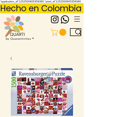
"application_id"1252500605359380 "pixel_id"1252500605359380
Hecho en Colombia     Pídelo 
by Quarantivities ®