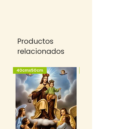
Productos
relacionados
40cmx50cm
25cmx35cm