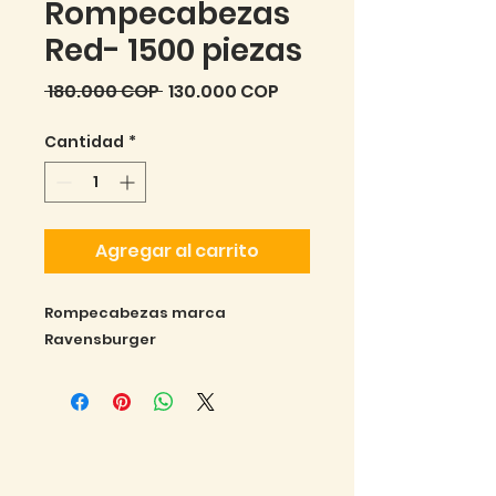
Rompecabezas
Red- 1500 piezas
Precio
Precio
 180.000 COP 
130.000 COP
de
Cantidad
*
oferta
Agregar al carrito
Rompecabezas marca
Ravensburger