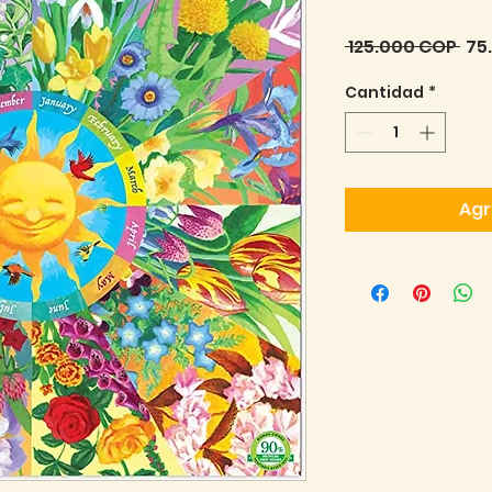
Pre
 125.000 COP 
75
Cantidad
*
Agr