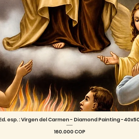
Ed. esp. : Virgen del Carmen - Diamond Painting -40x5
Vista rápida
Precio
160.000 COP