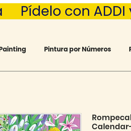
  Pídelo con ADDI y 
Painting
Pintura por Números
Rompecab
Calendar