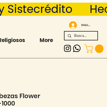
Sistecrédito      
Iniciar sesión
Religiosos
More
ezas Flower
-1000