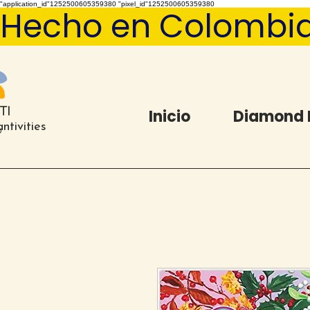
"application_id"1252500605359380 "pixel_id"1252500605359380
Hecho en Colombia   
Inicio
Diamond 
ntivities
®