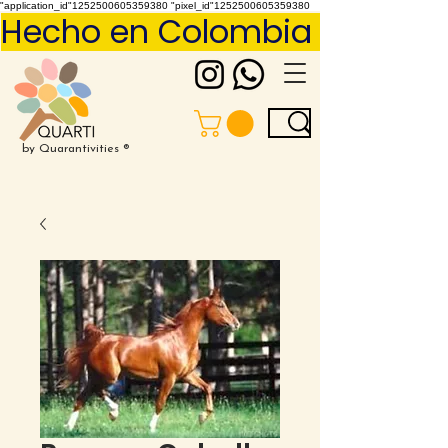
"application_id"1252500605359380 "pixel_id"1252500605359380
Hecho en Colombia     Pídelo 
by Quarantivities ®