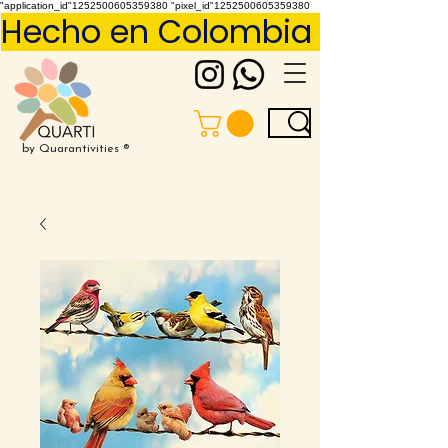
"application_id"1252500605359380 "pixel_id"1252500605359380
Hecho en Colombia     Pídelo 
by Quarantivities ®