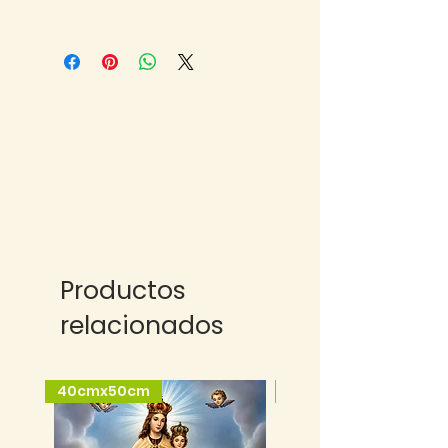
Productos
relacionados
40cmx50cm
25cmx35cm