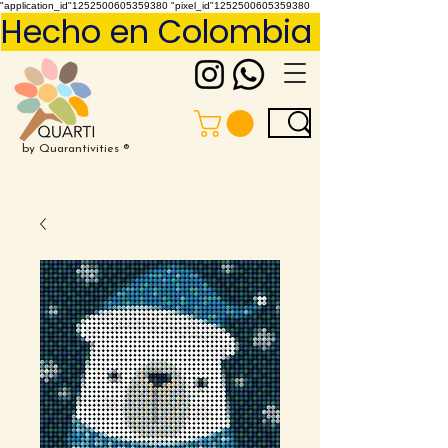
"application_id"1252500605359380 "pixel_id"1252500605359380
Hecho en Colombia     Pídelo 
by Quarantivities ®