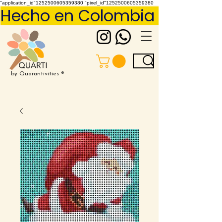
"application_id"1252500605359380 "pixel_id"1252500605359380
Hecho en Colombia     Pídelo 
by Quarantivities ®