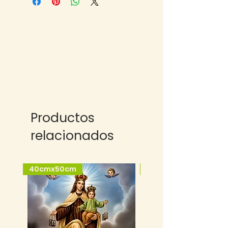
Productos
relacionados
40cmx50cm
25cmx35cm