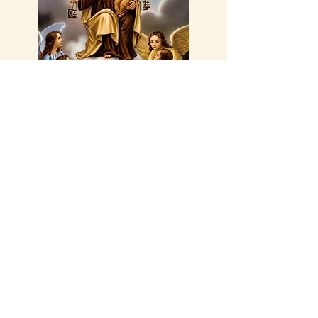
Ed. esp. : Virgen del Carmen
El Toro - Diamond Pai
- Diamond Painting -40x50
Precio
160.000 COP
Imágenes de referencia - Quarantivities 2025
Si tienes alguna duda o quieres
hacer tu pedido ahora,
contáctanos: