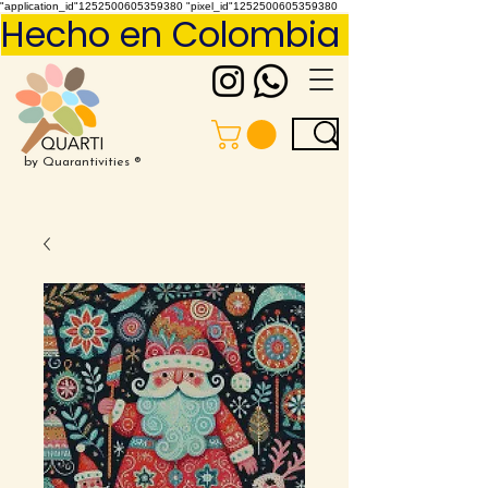
"application_id"1252500605359380 "pixel_id"1252500605359380
Hecho en Colombia     Pídelo 
by Quarantivities ®