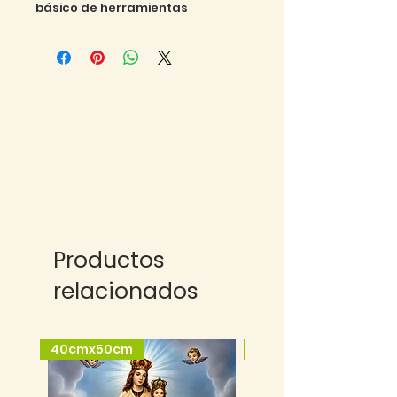
básico de herramientas
Productos
relacionados
40cmx50cm
25cmx35cm