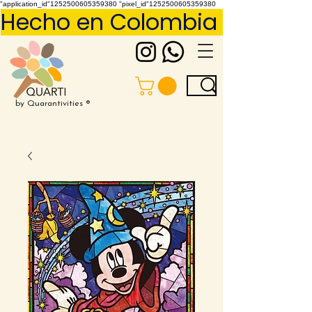
"application_id"1252500605359380 "pixel_id"1252500605359380
Hecho en Colombia     Pídelo 
by Quarantivities ®