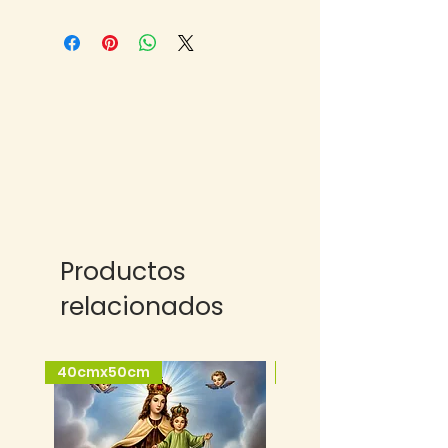
Productos
relacionados
40cmx50cm
25cmx35cm