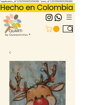
"application_id"1252500605359380 "pixel_id"1252500605359380
Hecho en Colombia     Pídelo 
by Quarantivities ®