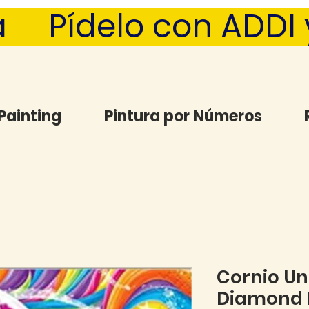
  Pídelo con ADDI y 
Painting
Pintura por Números
Cornio Un
Diamond P