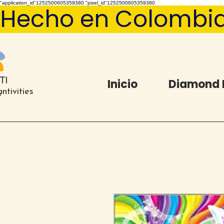
"application_id"1252500605359380 "pixel_id"1252500605359380
Hecho en Colombia   
Inicio
Diamond 
ntivities
®