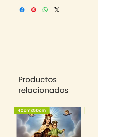
Productos
relacionados
40cmx50cm
25cmx35cm