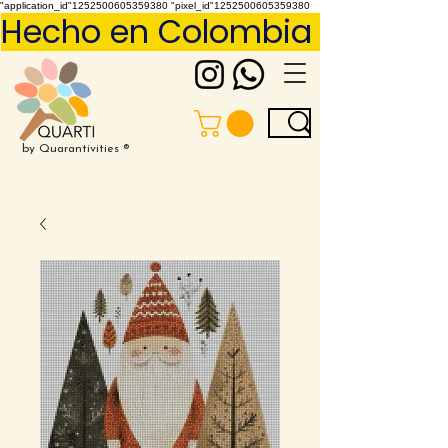
"application_id"1252500605359380 "pixel_id"1252500605359380
Hecho en Colombia     Pídelo 
by Quarantivities ®