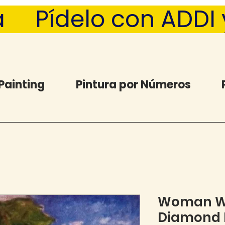
  Pídelo con ADDI y 
Painting
Pintura por Números
Woman Wi
Diamond P