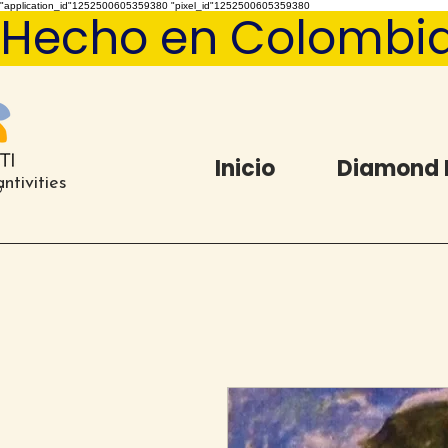
"application_id"1252500605359380 "pixel_id"1252500605359380
Hecho en Colombia   
Inicio
Diamond 
ntivities
®