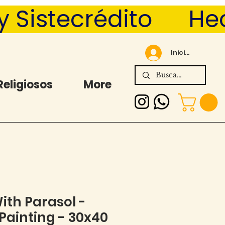
Sistecrédito      
Iniciar sesión
Religiosos
More
th Parasol -
ainting - 30x40