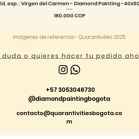
Ed. esp. : Virgen del Carmen - Diamond Painting -40x5
Vista rápida
Precio
160.000 COP
Imágenes de referencia - Quarantivities 2025
a duda o quieres hacer tu pedido ah
+57 3053046730
@diamondpaintingbogota
contacto@quarantivitiesbogota.co
m