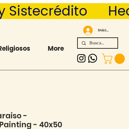
Sistecrédito      
Iniciar sesión
Religiosos
More
araiso -
ainting - 40x50