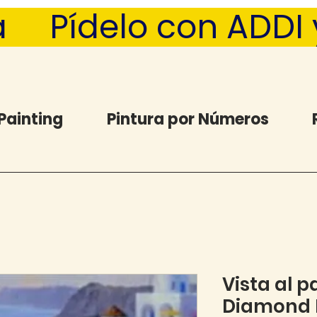
  Pídelo con ADDI y 
Painting
Pintura por Números
Vista al p
Diamond P