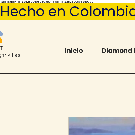
"application_id"1252500605359380 "pixel_id"1252500605359380
Hecho en Colombia   
Inicio
Diamond 
ntivities
®