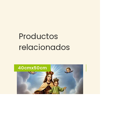
Productos
relacionados
40cmx50cm
25cmx35cm