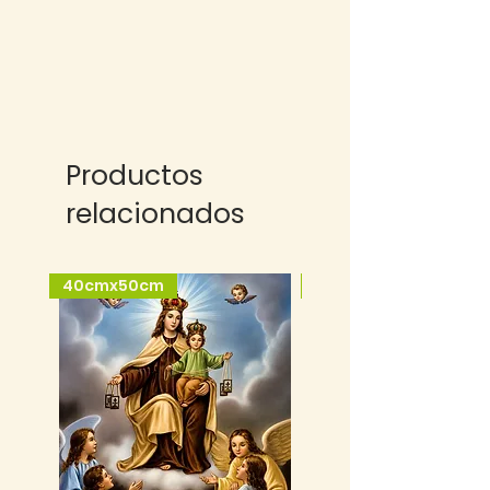
Productos
relacionados
40cmx50cm
25cmx35cm