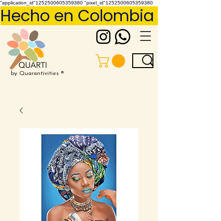
"application_id"1252500605359380 "pixel_id"1252500605359380
Hecho en Colombia     Pídelo 
by Quarantivities ®