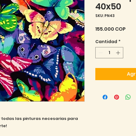
40x50
SKU: PN43
Pre
155.000 COP
Cantidad
*
Agr
s y todas las pinturas necesarias para
rte!