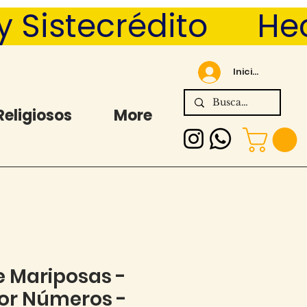
Sistecrédito      
Iniciar sesión
Religiosos
More
 Mariposas -
por Números -