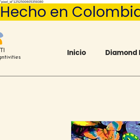
"pixel_id"1252500605359380
Hecho en Colombia   
Inicio
Diamond 
ntivities
®