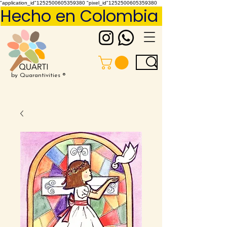
"application_id"1252500605359380 "pixel_id"1252500605359380
Hecho en Colombia     Pídelo 
by Quarantivities ®