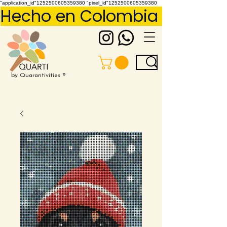
"application_id"1252500605359380 "pixel_id"1252500605359380
Hecho en Colombia     Pídelo 
by Quarantivities ®