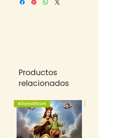
Productos
relacionados
40cmx50cm
25cmx35cm