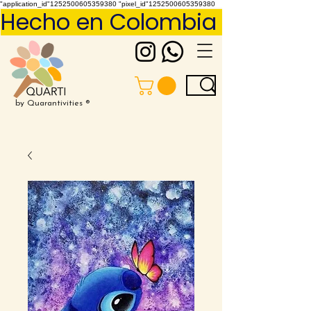
"application_id"1252500605359380 "pixel_id"1252500605359380
Hecho en Colombia     Pídelo 
by Quarantivities ®