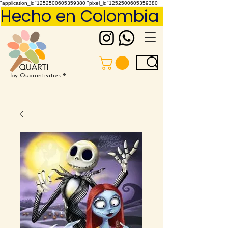
"application_id"1252500605359380 "pixel_id"1252500605359380
Hecho en Colombia     Pídelo 
by Quarantivities ®