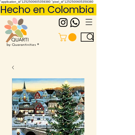
"application_id"1252500605359380 "pixel_id"1252500605359380
Hecho en Colombia     Pídelo 
by Quarantivities ®