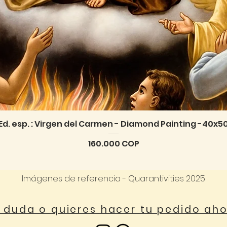
Ed. esp. : Virgen del Carmen - Diamond Painting -40x5
Vista rápida
Precio
160.000 COP
Imágenes de referencia - Quarantivities 2025
a duda o quieres hacer tu pedido ah