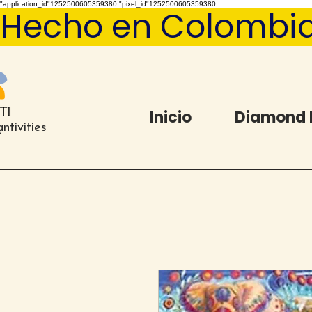
"application_id"1252500605359380 "pixel_id"1252500605359380
Hecho en Colombia   
Inicio
Diamond 
ntivities
®