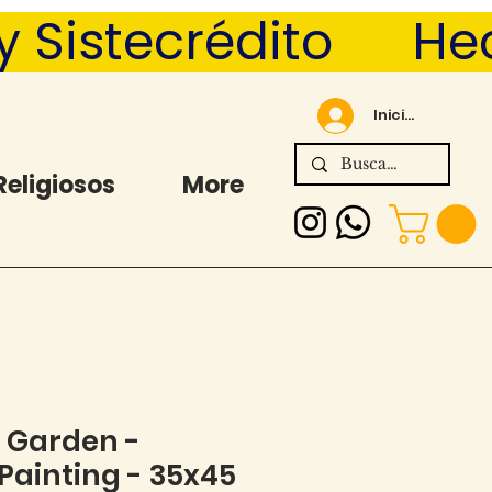
Sistecrédito      
Iniciar sesión
Religiosos
More
 Garden -
ainting - 35x45