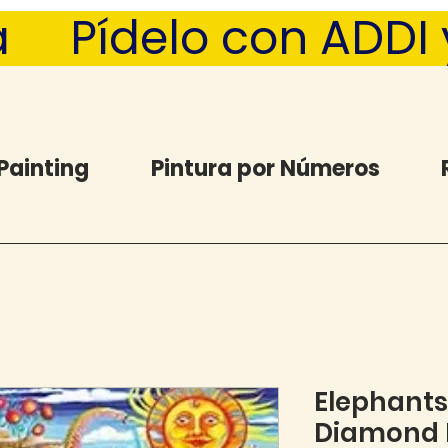
  Pídelo con ADDI y 
Painting
Pintura por Números
Elephants
Diamond P