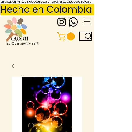
"application_id"1252500605359380 "pixel_id"1252500605359380
Hecho en Colombia     Pídelo 
by Quarantivities ®