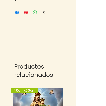
Productos
relacionados
40cmx50cm
25cmx35cm