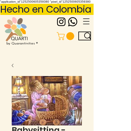
"application_id"1252500605359380 "pixel_id"1252500605359380
Hecho en Colombia     Pídelo 
by Quarantivities ®
Babysitting -