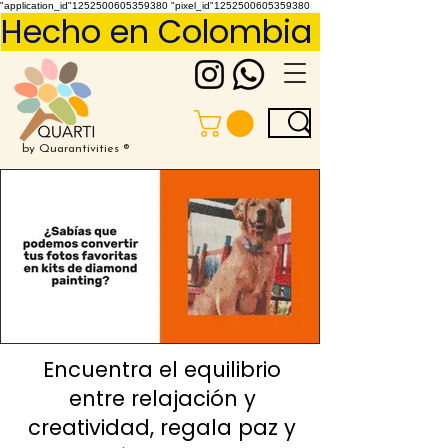
"application_id"1252500605359380 "pixel_id"1252500605359380
Hecho en Colombia     Pídelo 
by Quarantivities ®
Encuentra el equilibrio
entre relajación y
creatividad, regala paz y