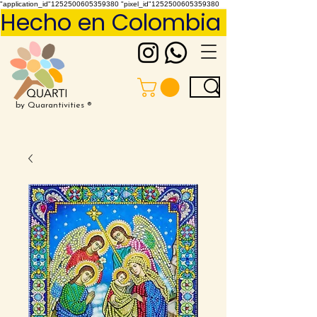
"application_id"1252500605359380 "pixel_id"1252500605359380
Hecho en Colombia     Pídelo 
by Quarantivities ®