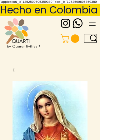
"application_id"1252500605359380 "pixel_id"1252500605359380
Hecho en Colombia     Pídelo 
by Quarantivities ®