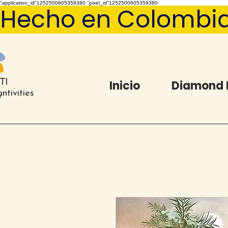
"application_id"1252500605359380 "pixel_id"1252500605359380
Hecho en Colombia   
Inicio
Diamond 
ntivities
®