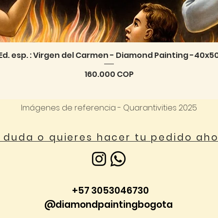
Ed. esp. : Virgen del Carmen - Diamond Painting -40x5
Vista rápida
Precio
160.000 COP
Imágenes de referencia - Quarantivities 2025
a duda o quieres hacer tu pedido ah
+57 3053046730
@diamondpaintingbogota