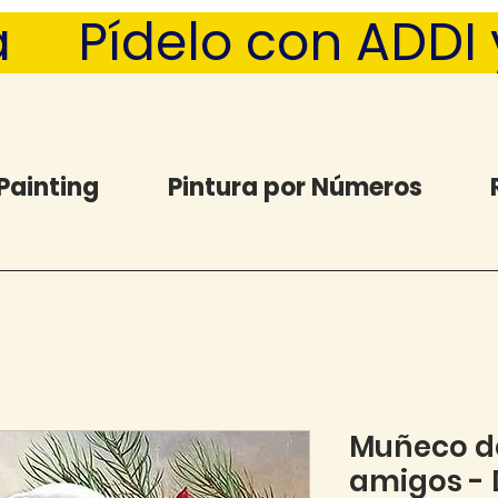
  Pídelo con ADDI y 
Painting
Pintura por Números
Muñeco de
amigos -