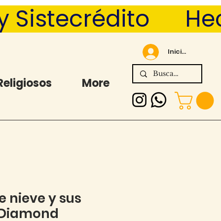
Sistecrédito      
Iniciar sesión
Religiosos
More
 nieve y sus
 Diamond