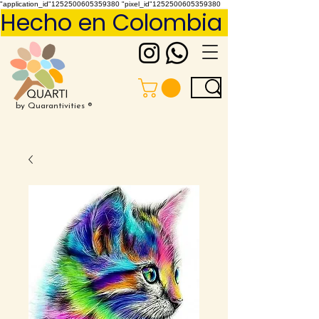
"application_id"1252500605359380 "pixel_id"1252500605359380
Hecho en Colombia     Pídelo 
by Quarantivities ®