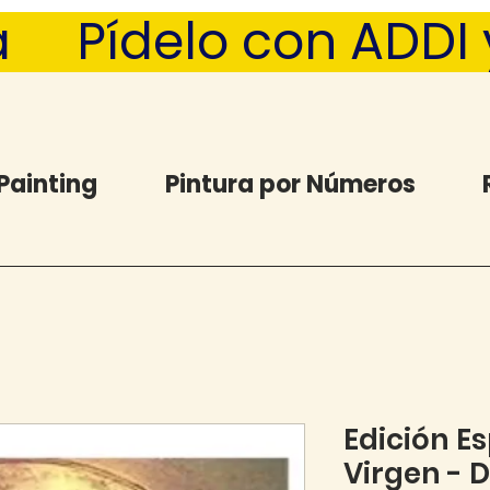
  Pídelo con ADDI y 
Painting
Pintura por Números
Edición E
Virgen -