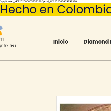
"application_id"1252500605359380 "pixel_id"1252500605359380
Hecho en Colombia   
Inicio
Diamond 
ntivities
®