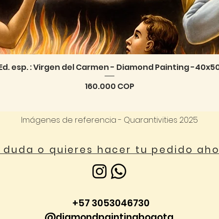
Ed. esp. : Virgen del Carmen - Diamond Painting -40x5
Vista rápida
Precio
160.000 COP
Imágenes de referencia - Quarantivities 2025
a duda o quieres hacer tu pedido ah
+57 3053046730
@diamondpaintingbogota