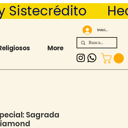
Sistecrédito      
Iniciar sesión
Religiosos
More
special: Sagrada
 Diamond