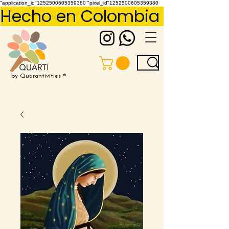
"application_id"1252500605359380 "pixel_id"1252500605359380
Hecho en Colombia     Pídelo 
by Quarantivities ®