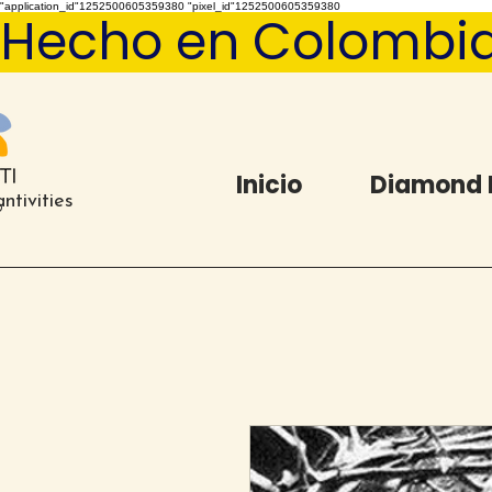
"application_id"1252500605359380 "pixel_id"1252500605359380
Hecho en Colombia   
Inicio
Diamond 
ntivities
®