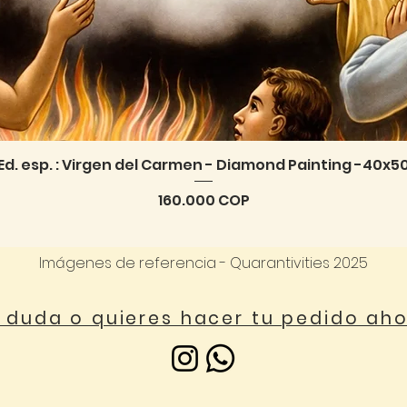
Ed. esp. : Virgen del Carmen - Diamond Painting -40x5
Vista rápida
Precio
160.000 COP
Imágenes de referencia - Quarantivities 2025
a duda o quieres hacer tu pedido ah