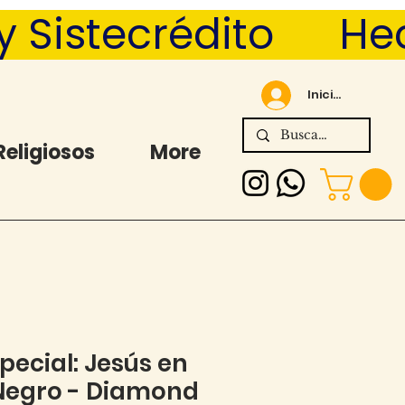
Sistecrédito      
Iniciar sesión
Religiosos
More
pecial: Jesús en
Negro - Diamond