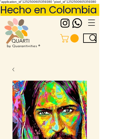
"application_id"1252500605359380 "pixel_id"1252500605359380
Hecho en Colombia     Pídelo 
by Quarantivities ®