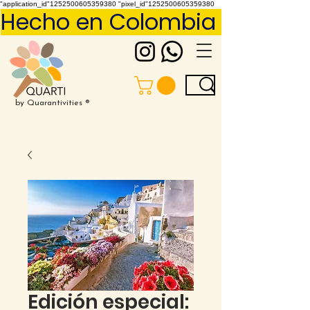
"application_id"1252500605359380 "pixel_id"1252500605359380
Hecho en Colombia     Pídelo 
by Quarantivities ®
Edición especial: