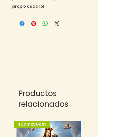
propio cuadro!
Productos
relacionados
40cmx50cm
25cmx35cm