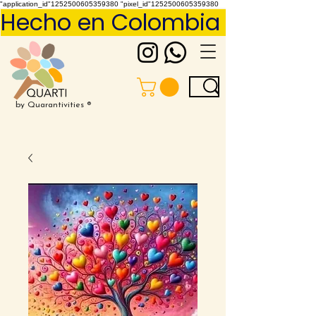
"application_id"1252500605359380 "pixel_id"1252500605359380
Hecho en Colombia     Pídelo 
by Quarantivities ®