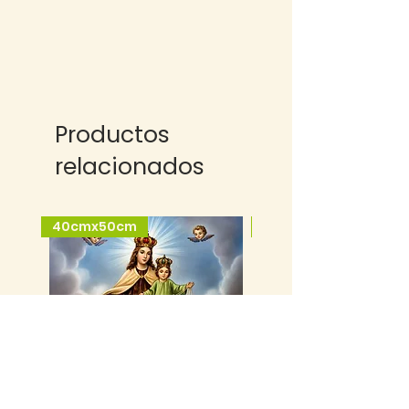
Productos
relacionados
40cmx50cm
25cmx35cm