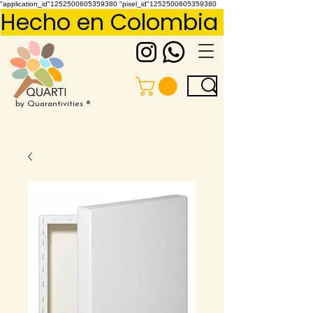
"application_id"1252500605359380 "pixel_id"1252500605359380
Hecho en Colombia     Pídelo 
by Quarantivities ®